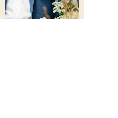
Feiern / Events
Wir schwingen die Löffel, Du die Rede!
Wir als Event-Caterer kümmern uns
nicht nur um die kulinarischen Genüsse,
sondern liefern Euch zusätzlich genau
die Inspirationen und Dienstleistungen,
die Ihr für Euer Event benötigt. Ihr nennt
uns Eure Wünsche, wir haben die
passenden Ideen für die Umsetzung.