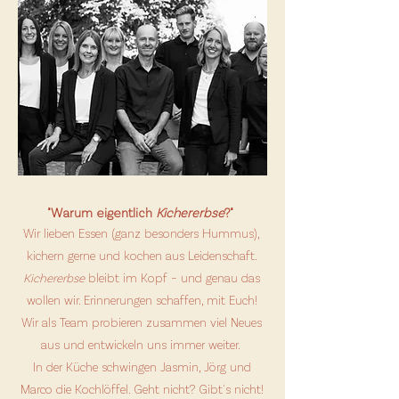
"Warum eigentlich
Kichererbse
?"
Wir lieben Essen (ganz besonders Hummus),
kichern gerne und kochen aus Leidenschaft.
Kichererbse
bleibt im Kopf – und genau das
wollen wir. Erinnerungen schaffen, mit Euch!
Wir als Team probieren zusammen viel Neues
aus und entwickeln uns immer weiter.
In der Küche schwingen Jasmin, Jörg und
Marco die Kochlöffel. Geht nicht? Gibt's nicht!